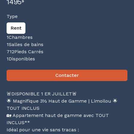
1495
$
Type
Rent
1
Chambres
1
Salles de bains
712
Pieds Carrés
1
Disponibles
Contacter
🚨DISPONIBLE 1 ER JUILLET🚨
🌟 Magnifique 3½ Haut de Gamme | Limoilou 🌟
TOUT INCLUS
🏡 Appartement haut de gamme avec TOUT
INCLUS**
Idéal pour une vie sans tracas :