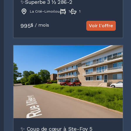
✨Superbe 3 ½ 286-2
La Cité–Limoilou
1
1
995
$ / mois
Voir l'offre
✨ Coup de cœur à Ste-Foy 5