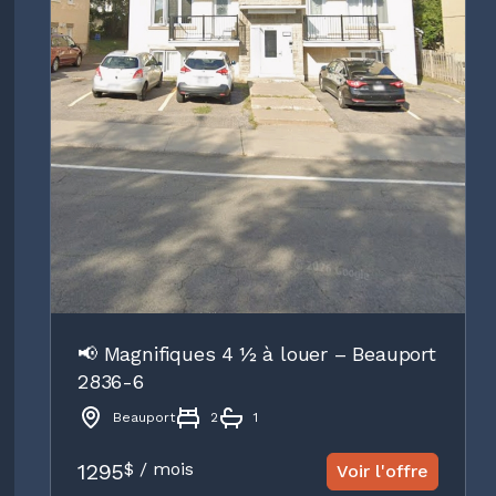
📢 Magnifiques 4 ½ à louer – Beauport
2836-6
Beauport
2
1
1295
$ / mois
Voir l'offre