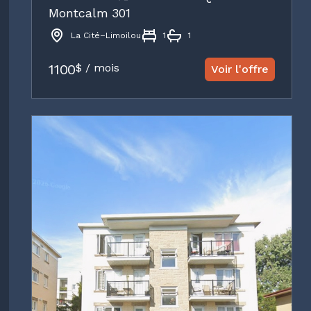
Montcalm 301
La Cité–Limoilou
1
1
1100
$ / mois
Voir l'offre