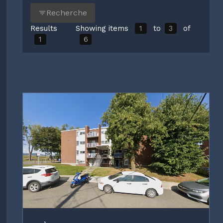
Recherche
Results
Showing items
1
to
3
of
1
6
Filtres
Remove group