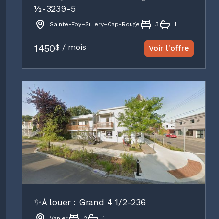
½-3239-5
Sainte-Foy–Sillery–Cap-Rouge
3
1
1450
$ / mois
Voir l'offre
✨À louer : Grand 4 1/2-236
Vanier
2
1