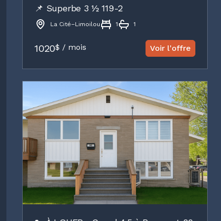
📌 Superbe 3 ½ 119-2
La Cité–Limoilou
1
1
1020
$ / mois
Voir l'offre