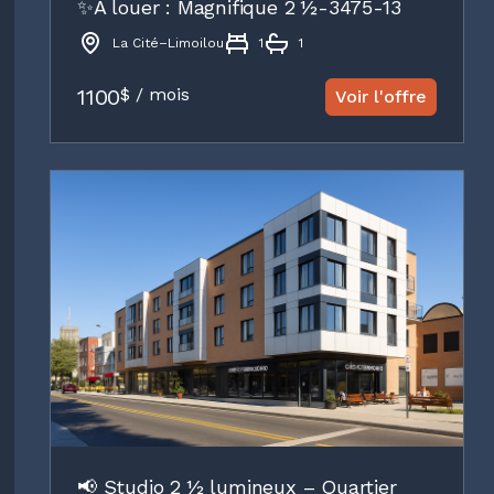
✨À louer : Magnifique 2 ½-3475-13
La Cité–Limoilou
1
1
1100
$ / mois
Voir l'offre
📢 Studio 2 ½ lumineux – Quartier