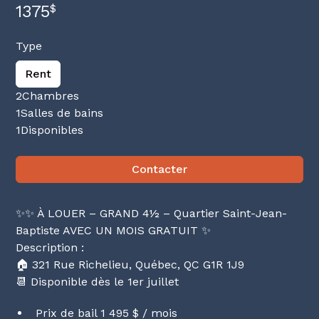
1375
$
Type
Rent
2
Chambres
1
Salles de bains
1
Disponibles
Contacter
✨✨ À LOUER – GRAND 4½ – Quartier Saint-Jean-
Baptiste AVEC UN MOIS GRATUIT ✨
Description :
🏠 321 Rue Richelieu, Québec, QC G1R 1J9
📆 Disponible dès le 1er juillet
Prix de bail 1 495 $ / mois