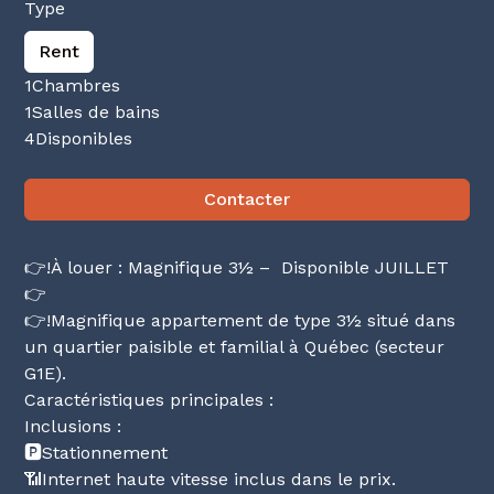
Type
Rent
1
Chambres
1
Salles de bains
4
Disponibles
Contacter
👉!À louer : Magnifique 3½ – Disponible JUILLET
👉
👉!Magnifique appartement de type 3½ situé dans
un quartier paisible et familial à Québec (secteur
G1E).
Caractéristiques principales :
Inclusions :
🅿️Stationnement
📶Internet haute vitesse inclus dans le prix.