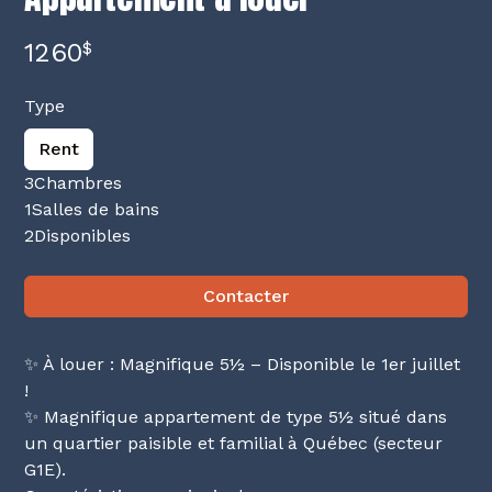
1260
$
Type
Rent
3
Chambres
1
Salles de bains
2
Disponibles
Contacter
✨ À louer : Magnifique 5½ – Disponible le 1er juillet
!
✨ Magnifique appartement de type 5½ situé dans
un quartier paisible et familial à Québec (secteur
G1E).