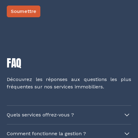
FAQ
Découvrez les réponses aux questions les plus
fréquentes sur nos services immobiliers.
Quels services offrez-vous ?
Nous offrons une gestion locative complète, un
Comment fonctionne la gestion ?
entretien d'immeubles ainsi qu'un