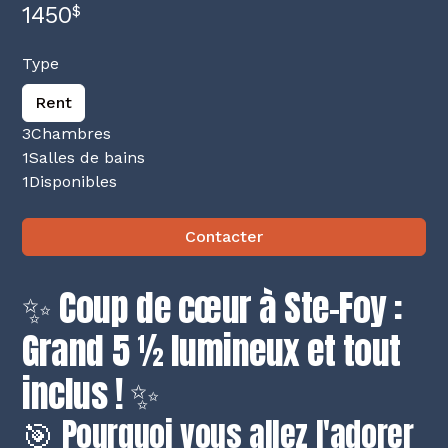
1450
$
Type
Rent
3
Chambres
1
Salles de bains
1
Disponibles
Contacter
✨ Coup de cœur à Ste-Foy :
Grand 5 ½ lumineux et tout
inclus ! ✨
🎯 Pourquoi vous allez l'adorer