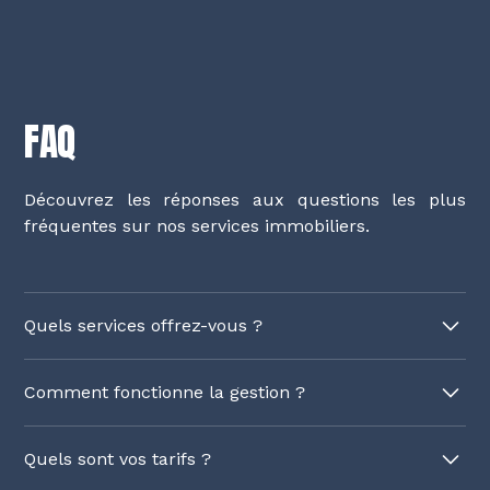
FAQ
Découvrez les réponses aux questions les plus
fréquentes sur nos services immobiliers.
Quels services offrez-vous ?
Nous offrons une gestion locative complète, un
Comment fonctionne la gestion ?
entretien d'immeubles ainsi qu'un
accompagnement pour les investisseurs. Nous
Notre gestion locative inclut la recherche de
affichons également vos logements libres pour un
Quels sont vos tarifs ?
locataires, la rédaction des baux, et la gestion des
meilleur taux d'occupation. Notre équipe est