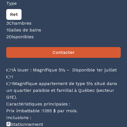
Type
Ret
3
Chambres
1
Salles de bains
2
Disponibles
Contacter
👉!À louer : Magnifique 5½ – Disponible 1er juillet
👉!
👉!Magnifique appartement de type 5½ situé dans
un quartier paisible et familial à Québec (secteur
G1E).
Caractéristiques principales :
Prix imbattable :1395 $ par mois.
Inclusions :
🅿️Stationnement