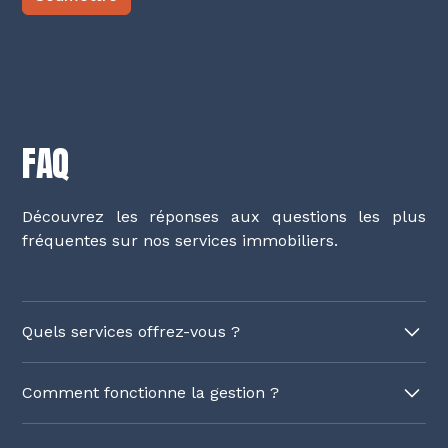
FAQ
Découvrez les réponses aux questions les plus
fréquentes sur nos services immobiliers.
Quels services offrez-vous ?
Nous offrons une gestion locative complète, un
Comment fonctionne la gestion ?
entretien d'immeubles ainsi qu'un
accompagnement pour les investisseurs. Nous
Notre gestion locative inclut la recherche de
affichons également vos logements libres pour un