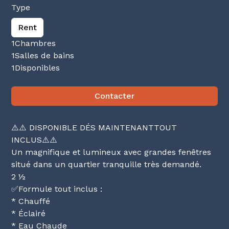
Type
Rent
1
Chambres
1
Salles de bains
1
Disponibles
Contacter
⚠️⚠️ DISPONIBLE DÉS MAINTENANTTOUT
INCLUS⚠️⚠️
Un magnifique et lumineux avec grandes fenêtres
situé dans un quartier tranquille très demandé.
2 ½
✅Formule tout inclus :
* Chauffé
* Éclairé
* Eau Chaude