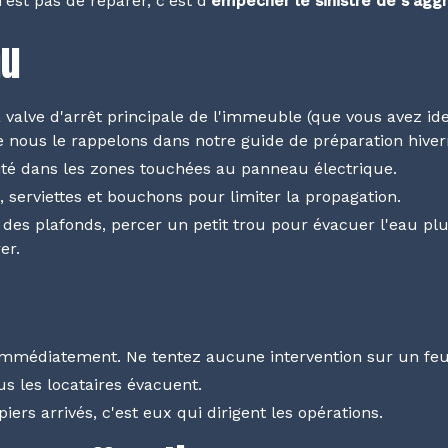
'est pas de réparer, c'est d'
empêcher le sinistre de s'agg
au
 valve d'arrêt principale de l'immeuble (que vous avez ide
 nous le rappelons dans notre
guide de préparation hiver
cité dans les zones touchées au panneau électrique.
 serviettes et bouchons pour limiter la propagation.
 des plafonds, percer un petit trou pour évacuer l'eau plu
er.
 immédiatement. Ne tentez aucune intervention sur un feu
us les locataires évacuent.
iers arrivés, c'est eux qui dirigent les opérations.