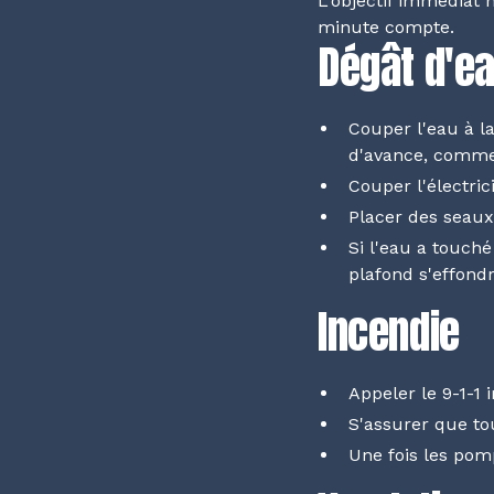
L'objectif immédiat n
minute compte.
Dégât d'e
Couper l'eau à la
d'avance, comme
Couper l'électri
Placer des seaux,
Si l'eau a touché
plafond s'effondr
Incendie
Appeler le 9-1-1
S'assurer que to
Une fois les pomp