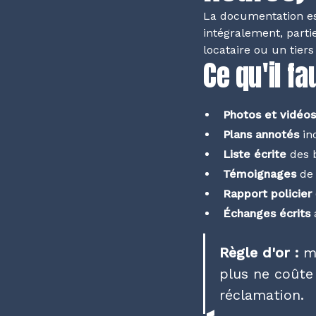
La documentation es
intégralement, partie
locataire ou un tier
Ce qu'il 
Photos et vidéos
Plans annotés
in
Liste écrite
des b
Témoignages
de 
Rapport policier
Échanges écrits
a
Règle d'or :
mi
plus ne coûte
réclamation.