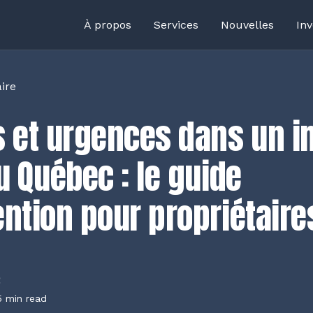
À propos
Services
Nouvelles
Inv
aire
es et urgences dans un 
au Québec : le guide
ention pour propriétaire
5 min read