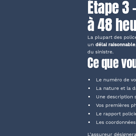
Étape 3 
à 48 heu
La plupart des polic
un
délai raisonnable
du sinistre.
Ce que vou
Le numéro de vot
La nature et la d
Une description
Vos premières ph
Le rapport polic
Les coordonnées 
L'assureur désigner