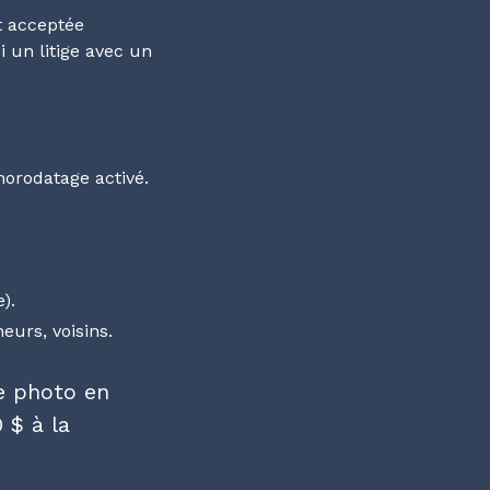
t acceptée
i un litige avec un
orodatage activé.
).
eurs, voisins.
e photo en
 $ à la