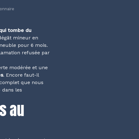
ionnaire
u qui tombe du
dégât mineur en
mmeuble pour 6 mois.
lamation refusée par
perte modérée et une
es
. Encore faut-il
on complet que nous
 dans les
ts au