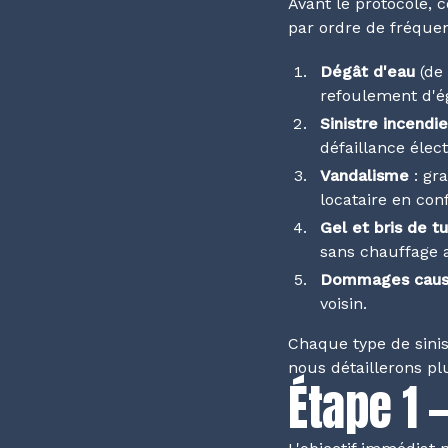
Avant le protocole, 
par ordre de fréquen
Dégât d'eau
(de 
refoulement d'égo
Sinistre incendie
défaillance élect
Vandalisme
: gra
locataire en confl
Gel et bris de t
sans chauffage 
Dommages causé
voisin.
Chaque type de sinis
nous détaillerons pl
Étape 1 