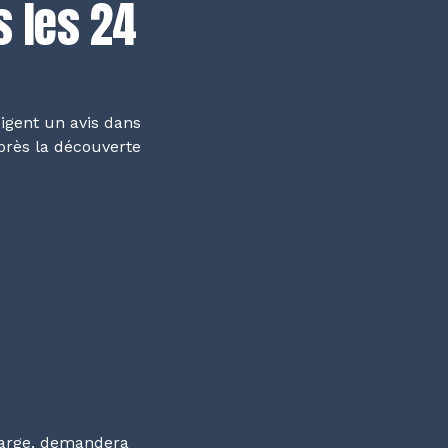
s les 24
igent un avis dans
rès la découverte
harge, demandera