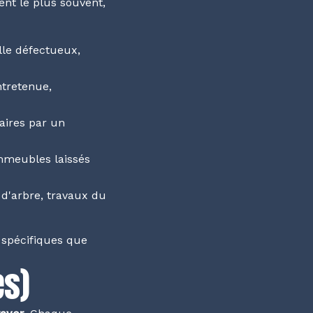
ent le plus souvent,
elle défectueux,
ntretenue,
taires par un
immeubles laissés
d'arbre, travaux du
 spécifiques que
es)