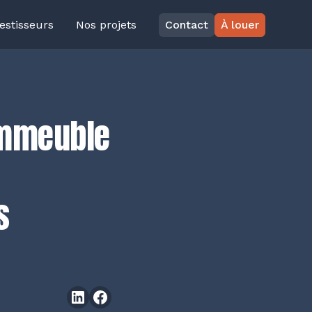
estisseurs
Nos projets
Contact
À louer
immeuble
s