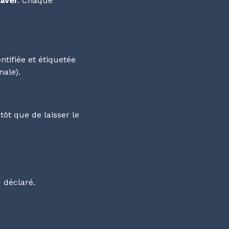
raver
. Chaque
ntifiée et étiquetée
nale
).
tôt que de laisser le
 déclaré.