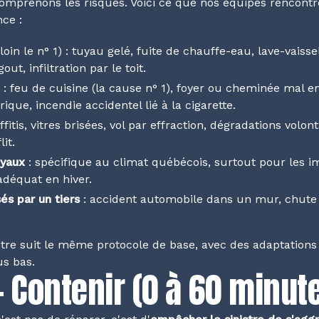
comprenons les risques. Voici ce que nos équipes rencontr
ce :
loin le n° 1) : tuyau gelé, fuite de chauffe-eau, lave-vaiss
ut, infiltration par le toit.
: feu de cuisine (la cause n° 1), foyer ou cheminée mal e
rique, incendie accidentel lié à la cigarette.
ffitis, vitres brisées, vol par effraction, dégradations volon
it.
uyaux
: spécifique au climat québécois, surtout pour les 
adéquat en hiver.
s par un tiers
: accident automobile dans un mur, chute 
tre suit le même protocole de base, avec des adaptations
us bas.
— Contenir (0 à 60 minut