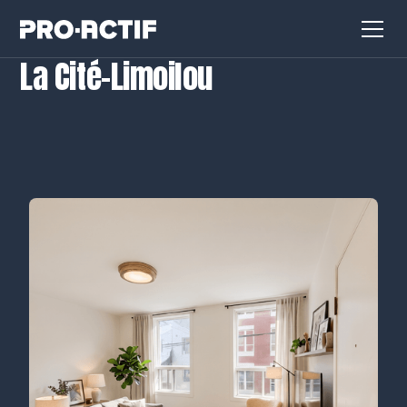
La Cité–Limoilou